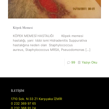
Köpek Memesi
KÖPEK MEMESİ HASTALIĞI Köpek memesi
hastalığı, yani tıbbi ismi Hidradenitis Suppurativa
hastalığına neden olan Staphylococcus
aureus, Staphylococcus MRSA, Pseuodomonas
[…]
99
Yazıyı Oku
İLETİŞİM
1710 Sok. N:33 Z1 Karşıyaka İZMİR
0 232 369 97 65
0 232 368 91 24