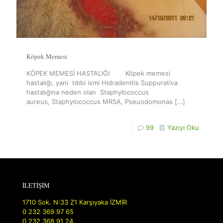
Köpek Memesi
KÖPEK MEMESİ HASTALIĞI Köpek memesi
hastalığı, yani tıbbi ismi Hidradenitis Suppurativa
hastalığına neden olan Staphylococcus
aureus, Staphylococcus MRSA, Pseuodomonas
[…]
99
Yazıyı Oku
İLETİŞİM
1710 Sok. N:33 Z1 Karşıyaka İZMİR
0 232 369 97 65
0 232 368 91 24