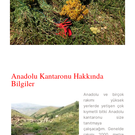
Anadolu Kantaronu Hakkında
Bilgiler
Anadolu ve birçok
rakımı yüksek
yerlerde yetişen çok
kıymetli bitki Anadolu
kantaronu size
tanıtmaya
çalışacağım. Genelde
rakımı 2000 metre