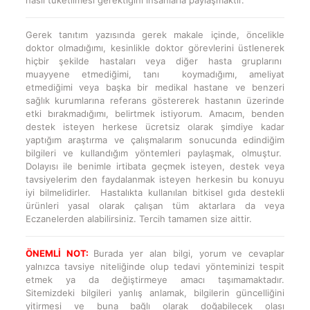
Gerek tanıtım yazısında gerek makale içinde, öncelikle
doktor olmadığımı, kesinlikle doktor görevlerini üstlenerek
hiçbir şekilde hastaları veya diğer hasta gruplarını
muayyene etmediğimi, tanı koymadığımı, ameliyat
etmediğimi veya başka bir medikal hastane ve benzeri
sağlık kurumlarına referans göstererek hastanın üzerinde
etki bırakmadığımı, belirtmek istiyorum. Amacım, benden
destek isteyen herkese ücretsiz olarak şimdiye kadar
yaptığım araştırma ve çalışmalarım sonucunda edindiğim
bilgileri ve kullandığım yöntemleri paylaşmak, olmuştur.
Dolayısı ile benimle irtibata geçmek isteyen, destek veya
tavsiyelerim den faydalanmak isteyen herkesin bu konuyu
iyi bilmelidirler. Hastalıkta kullanılan bitkisel gıda destekli
ürünleri yasal olarak çalışan tüm aktarlara da veya
Eczanelerden alabilirsiniz. Tercih tamamen size aittir.
ÖNEMLİ NOT:
Burada yer alan bilgi, yorum ve cevaplar
yalnızca tavsiye niteliğinde olup tedavi yönteminizi tespit
etmek ya da değiştirmeye amacı taşımamaktadır.
Sitemizdeki bilgileri yanlış anlamak, bilgilerin güncelliğini
yitirmesi ve buna bağlı olarak doğabilecek olası