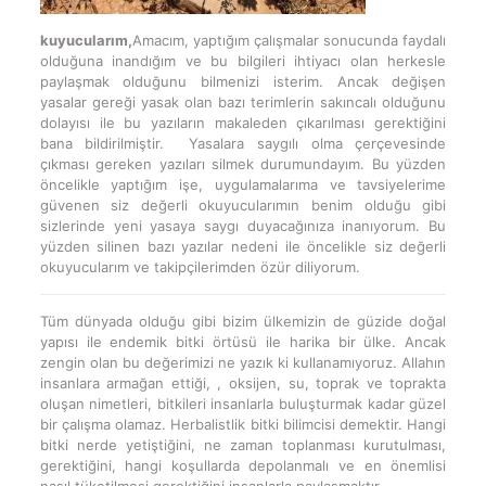
kuyucularım,
Amacım, yaptığım çalışmalar sonucunda faydalı
olduğuna inandığım ve bu bilgileri ihtiyacı olan herkesle
paylaşmak olduğunu bilmenizi isterim. Ancak değişen
yasalar gereği yasak olan bazı terimlerin sakıncalı olduğunu
dolayısı ile bu yazıların makaleden çıkarılması gerektiğini
bana bildirilmiştir. Yasalara saygılı olma çerçevesinde
çıkması gereken yazıları silmek durumundayım. Bu yüzden
öncelikle yaptığım işe, uygulamalarıma ve tavsiyelerime
güvenen siz değerli okuyucularımın benim olduğu gibi
sizlerinde yeni yasaya saygı duyacağınıza inanıyorum. Bu
yüzden silinen bazı yazılar nedeni ile öncelikle siz değerli
okuyucularım ve takipçilerimden özür diliyorum.
Tüm dünyada olduğu gibi bizim ülkemizin de güzide doğal
yapısı ile endemik bitki örtüsü ile harika bir ülke. Ancak
zengin olan bu değerimizi ne yazık ki kullanamıyoruz. Allahın
insanlara armağan ettiği, , oksijen, su, toprak ve toprakta
oluşan nimetleri, bitkileri insanlarla buluşturmak kadar güzel
bir çalışma olamaz. Herbalistlik bitki bilimcisi demektir. Hangi
bitki nerde yetiştiğini, ne zaman toplanması kurutulması,
gerektiğini, hangi koşullarda depolanmalı ve en önemlisi
nasıl tüketilmesi gerektiğini insanlarla paylaşmaktır.