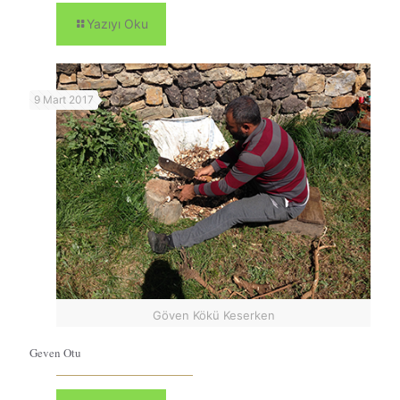
Yazıyı Oku
9 Mart 2017
Göven Kökü Keserken
Geven Otu