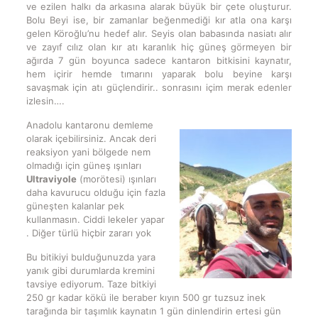
ve ezilen halkı da arkasına alarak büyük bir çete oluşturur.
Bolu Beyi ise, bir zamanlar beğenmediği kır atla ona karşı
gelen Köroğlu’nu hedef alır. Seyis olan babasında nasiatı alır
ve zayıf cılız olan kır atı karanlık hiç güneş görmeyen bir
ağırda 7 gün boyunca sadece kantaron bitkisini kaynatır,
hem içirir hemde tımarını yaparak bolu beyine karşı
savaşmak için atı güçlendirir.. sonrasını içim merak edenler
izlesin….
Anadolu kantaronu demleme
olarak içebilirsiniz. Ancak deri
reaksiyon yani bölgede nem
olmadığı için güneş ışınları
Ultraviyole
(morötesi) ışınları
daha kavurucu olduğu için fazla
güneşten kalanlar pek
kullanmasın. Ciddi lekeler yapar
. Diğer türlü hiçbir zararı yok
Bu bitikiyi bulduğunuzda yara
yanık gibi durumlarda kremini
tavsiye ediyorum. Taze bitkiyi
250 gr kadar kökü ile beraber kıyın 500 gr tuzsuz inek
tarağında bir taşımlık kaynatın 1 gün dinlendirin ertesi gün