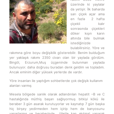
üzerinde ki yaylalar
da yetişir. İlk baharda
sarı çiçek açar ama
en fazla 2 hafta
çiçekli kalır
sonrasında çiçekleri
döker kışın karın
altında bile bulmak
istediğinizde
bulabilirsiniz. Yöre ve
rakımına göre boyu değişiklik gösterebilir. Benim bulduğum
yer yaklaşık rakımı 2350 civarı olan bir yaylada gördüm.
Bingöl, Erzurum,Muş üçgeninde bulunman yaylada
bulunuyor. daha doğrusu buradan denk geldim ve topladım.
Ancak eminim diğer yüksek yerlerde de vardır.
Yöre insanları ile yaptığım sohbetlerde çok değişik kullanım
alanları varmış
Mesela bölgede sarılık olarak adlandırılan hepatit –B ve C
hastalığında müthiş başarı sağlıyormuş bitkiyi kökü ile
beraber 3 gün asarak kurutuyorlar ve kaynatıp 7 gün başka
hiç birşey yedirmeden hem içirip hem de banyosunu
yaparlarmış ve beraberinde (jiletle kan akıtma) yaparak