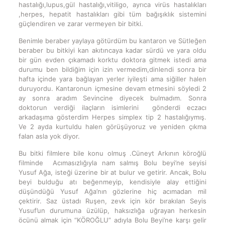
hastalığı,lupus,gül hastalığı,vitiligo, ayrıca virüs hastalıkları
,herpes, hepatit hastalıkları gibi tüm bağışıklık sistemini
güçlendiren ve zarar vermeyen bir bitki.
Benimle beraber yaylaya götürdüm bu kantaron ve Sütleğen
beraber bu bitkiyi kan akıtıncaya kadar sürdü ve yara oldu
bir gün evden çıkamadı korktu doktora gitmek istedi ama
durumu ben bildiğim için izin vermedim,dinlendi sonra bir
hafta içinde yara bağlayan yerler iyileşti ama siğiller halen
duruyordu. Kantaronun içmesine devam etmesini söyledi 2
ay sonra aradım Sevincine diyecek bulmadım. Sonra
doktorun verdiği ilaçların isimlerini gönderdi eczacı
arkadaşıma gösterdim Herpes simplex tip 2 hastalığıymış.
Ve 2 ayda kurtuldu halen görüşüyoruz ve yeniden çıkma
falan asla yok diyor.
Bu bitki filmlere bile konu olmuş .Cüneyt Arkının köroğlü
filminde Acımasızlığıyla nam salmış Bolu beyi’ne seyisi
Yusuf Ağa, isteği üzerine bir at bulur ve getirir. Ancak, Bolu
beyi bulduğu atı beğenmeyip, kendisiyle alay ettiğini
düşündüğü Yusuf Ağa’nın gözlerine hiç acımadan mil
çektirir. Saz üstadı Ruşen, zevk için kör bırakılan Seyis
Yusuf’un durumuna üzülüp, haksızlığa uğrayan herkesin
öcünü almak için “KÖROĞLU” adıyla Bolu Beyi’ne karşı gelir