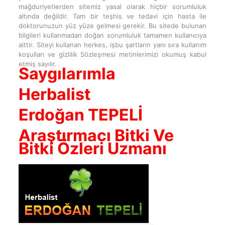
mağduriyetlerden sitemiz yasal olarak hiçbir sorumluluk
altında değildir. Tam bir teşhis ve tedavi için hasta ile
doktorunuzun yüz yüze gelmesi gerekir. Bu sitede bulunan
bilgileri kullanmadan doğan sorumluluk tamamen kullanıcıya
aittir. Siteyi kullanan herkes, işbu şartların yanı sıra kullanım
koşulları ve gizlilik Sözleşmesi metinlerimizi okumuş kabul
etmiş sayılır.
Saygılarımla
Herbalist
Erdoğan TEPELİ
Araştırmacı Bitki Ve
Bitki Özleri Uzmanı