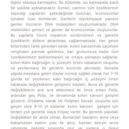
ilişkisi oldukça karmaşıktır. Bu bölümde, bu karmaşıklık basit
bir şekilde açıklanacaktır. Genler, canlının tüm özelliklerinin
taşındığı yapılardır. çekirdeğinde bulunan, kromozomlar
içindeki özel birimlerdir. Genlerin biyokimyasal yapısını
genler, hücrenin DNA molekülleri oluşturmaktadır. DNA
molekülleri genleri ve genler de kromozomları oluştururlar.
Bu yapılarla hücre hayatının sürdürülmesi ve genetik
özelliklerin döllere aktarılması sağlanmaktadır. Her genin
birbirinden farklı görevleri vardır. kolon kanserinde saçımızın
renginden parmak şeklimize, kan grubumuza kadar tüm
özelliklerimizin belirlenmesini ve ortaya çıkmasını sağlarlar.
kolon-Kalın bağırsağın iç yüzeyini örten tabakanın oluşumu
ve yenilenmesi de genlerin kontrolü altındadır. Genetik
yapıda meydana gelen olaylar normal sağlıklı olarak her 7-10
günde bir yenilenen kalın bağırsağın iç yüzeyini örten
tabakada değişikliklerin gelişimini başlatır. Buna ek genetik
değişikliklerin ardı sıra eklenmesi ile önce erken Polip,
ardından geç Polip, ve devamında kolon kanseri gelişimi
gözlenir. Ortalama olarak bir Polipten kanser oluşumu için
geçen süre 8-10 yıl kadardır. kolon kanseri gelişimi için
birden çok genetik olaya ihtiyaç vardır. Bu genetik yapıdaki
değişiklikler bir anda olmaz. Bunlardan bazılarını anne veya
babamızdan kalıtım yolu ile alırız, bazıları bireyin anne
rahminde gelişimi sırasında olur ve sadece o bireyi