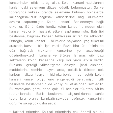
kanserindeki etkisi tartışmalıdır. Kolon kanseri hastalarının
kanlarındaki selenyum düzeyi düşük bulunmuştur. Su ve
toprağında yüksek oranda selenyum bulunan bölgelerde
kalınbağırsak-düz bağırsak kanserlerine bağlı ölümlerde
azalma saptanmıştır. Kolon kanseri Beslenmeye bağlı
etkenler. Günümüzde henüz kolon kanserine neden olan
kanser yapıcı bir hastalık etkeni saptanmamıştır. Batı tipi
beslenme, bağırsak kanseri tehlikesini artıran bir etkendir.
Örneğin, kolon kanseri ölümlerle hayvansal yağ tüketimi
arasında kuvvetli bir ilişki vardır. Fazla bira tüketiminin de
düz bağırsak (rektum) kanserine yol açabileceği
düşünülmektedir. Lahana ve Brüksel lahanası gibi bazı
sebzelerin kolon kanserine karşı koruyucu etkisi vardır.
Bunların içerdiği yükseltgeme önleyici (anti oksidan)
maddelerin, kemirici hayvanlarda, polisiklik (birden çok
karbon halkası taşıyan) hidrokarbonların yol açtığı kolon
kanseri kanser oluşumunu engellediği belirtilmiştir. Lifli
besinlerle beslenmenin de koruyucu etkisinden söz edilir.
Bu varsayıma göre, daha çok lifli besinler tüketen Afrika
toplumlarında, Batılı beslenme alışkanlıklarına sahip
toplumlara oranla kalınbağırsak-düz bağırsak kanserinin
görülme sıklığı çok daha azdır.
– Kalıtsal etkenler. Kalıtsal etkenlerin çok önemli olduğu