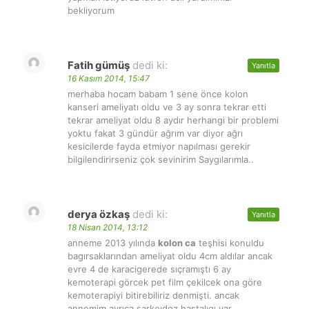
bekliyorum
Fatih gümüş
dedi ki:
Yanıtla
16 Kasım 2014, 15:47
merhaba hocam babam 1 sene önce kolon
kanseri ameliyatı oldu ve 3 ay sonra tekrar etti
tekrar ameliyat oldu 8 aydır herhangi bir problemi
yoktu fakat 3 gündür ağrım var diyor ağrı
kesicilerde fayda etmiyor napılması gerekir
bilgilendirirseniz çok sevinirim Saygılarımla..
derya özkaş
dedi ki:
Yanıtla
18 Nisan 2014, 13:12
anneme 2013 yılında
kolon ca
teşhisi konuldu
bagırsaklarından ameliyat oldu 4cm aldılar ancak
evre 4 de karacigerede sıçramıştı 6 ay
kemoterapi görcek pet film çekilcek ona göre
kemoterapiyi bitirebiliriz denmişti. ancak
annemim ayrıca sarkoıdoz hastalıgı var