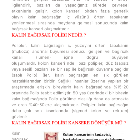
ilgilendirir, bazıları da yaşadığımız sürede çevresel
etkenlerle gelişir. kolon kanseri birden fazla genetik
olayın kalın bağırsağın iç yüzünü örten tabakanın
yenilenmesi sırasında meydana gelmesi sonucunda kalın
bağırsak kanseri oluşmaktadır.
KALIN BAĞIRSAK POLİBİ NEDİR ?
Polipler, kalın bağırsağın iç yüzeyini örten tabakanın
(mukoza) anormal büyümesi sonucu gelişen ve bağırsak
kanalı (lümen) içine doğru büyüyen
oluşumlardır. kolon kanseri nde bazı polipler, düz (sapsız
veya sesil) bazıları ise bir sap ile bağırsak duvarına bağlıdır
(saplı Polip) (ler, kalın bağırsağın en sık görülen
hastalıklarından biridir. Sağlıklı insanlar üzerine yapılan bir
araştırmada erişkin bireylerin kalın bağırsağında %15-20
oranında Polip tesbit edilmiştir. 50 yaş üzerindeki bir bireyin
kalın bağırsağında Polip görülme olasılığı daha da artmakta
ve oran %40-50lere ulaşmaktadır. Polipler kalın bağırsağın
daha çok son kısımlarında (sigmod kolon ve rektum)
gözlenir .
KALIN BAĞIRSAK POLİBİ KANSERE DÖNÜŞÜR MÜ ?
Kalın
bağırsak