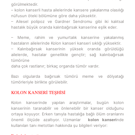
görülmektedir.
– kolon kanserli hasta ailelerinde kansere yakalanma olasılığı
nüfusun öteki bölümüne göre daha yüksektir.
– Ailesel polipoz ve Gardner Sendromu gibi iki kalıtsal
hastalık büyük oranda kalınbağırsak kanserine eşlik eder.
– Meme, rahim ve yumurtalık kanserine yakalanmış
hastaların ailelerinde Kolon kanseri kanseri sıklığı yüksektir.
– Kalınbağırsak kanserinin yüksek oranda görüldüğü
ailelerde, hastalar genellikle gençtir; sağ kalınbağırsak
tümörüne
daha çok rastlanır; birkaç organda tümör vardır.
Bazı olgularda bağırsak tümörü meme ve dölyatağı
tümörleriyle birlikte görülebilir.
KOLON KANSERİ TEŞHİSİ
Kolon kanserinde yapılan araştırmalar, bugün kolon
kanserinin taranabilir ve önlenebilir bir kanser olduğunu
ortaya koyuyor. Erken tanıyla hastalığa bağlı ölüm oranlarını
önemli ölçüde azaltıyor. Uzmanlar
kolon kanseri
nde
kullanılan tanı metotları hakkında şu bilgileri veriyor: