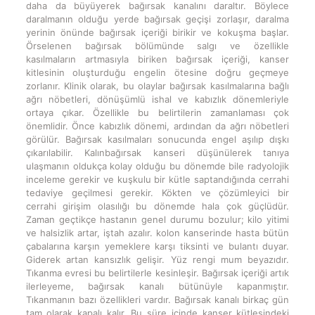
daha da büyüyerek bağırsak kanalını daraltır. Böylece
daralmanın olduğu yerde bağırsak geçişi zorlaşır, daralma
yerinin önünde bağırsak içeriği birikir ve kokuşma başlar.
Örselenen bağırsak bölümünde salgı ve özellikle
kasılmaların artmasıyla biriken bağırsak içeriği, kanser
kitlesinin oluşturduğu engelin ötesine doğru geçmeye
zorlanır. Klinik olarak, bu olaylar bağırsak kasılmalarına bağlı
ağrı nöbetleri, dönüşümlü ishal ve kabızlık dönemleriyle
ortaya çıkar. Özellikle bu belirtilerin zamanlaması çok
önemlidir. Önce kabızlık dönemi, ardından da ağrı nöbetleri
görülür. Bağırsak kasılmaları sonucunda engel aşılıp dışkı
çıkarılabilir. Kalınbağırsak kanseri düşünülerek tanıya
ulaşmanın oldukça kolay olduğu bu dönemde bile radyolojik
inceleme gerekir ve kuşkulu bir kütle saptandığında cerrahi
tedaviye geçilmesi gerekir. Kökten ve çözümleyici bir
cerrahi girişim olasılığı bu dönemde hala çok güçlüdür.
Zaman geçtikçe hastanın genel durumu bozulur; kilo yitimi
ve halsizlik artar, iştah azalır. kolon kanserinde hasta bütün
çabalarına karşın yemeklere karşı tiksinti ve bulantı duyar.
Giderek artan kansızlık gelişir. Yüz rengi mum beyazıdır.
Tıkanma evresi bu belirtilerle kesinleşir. Bağırsak içeriği artık
ilerleyeme, bağırsak kanalı bütünüyle kapanmıştır.
Tıkanmanın bazı özellikleri vardır. Bağırsak kanalı birkaç gün
tam olarak kapalı kalır. Bu süre içinde kanser kütlesindeki