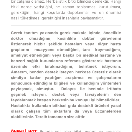
bir çalışma olamaz. Herbalistlik bitki bilimcisi demektir. Hangi
bitki nerde yetiştiğini, ne zaman toplanması kurutulması,
gerektiğini, hangi koşullarda depolanmalı ve en önemlisi
nasıl tüketilmesi gerektiğini insanlarla paylaşmaktır.
Gerek tanıtım yazısında gerek makale içinde, öncelikle
doktor olmadığımı, kesinlikle doktor görevlerini
üstlenerek hiçbir şekilde hastaları veya diğer hasta
gruplarını muayyene etmediğimi, tanı koymadığımı,
ameliyat etmediğimi veya başka bir medikal hastane ve
benzeri sağlık kurumlarına referans göstererek hastanın
üzerinde etki bırakmadığımı, belirtmek istiyorum.
Amacım, benden destek isteyen herkese ücretsiz olarak
şimdiye kadar yaptığım araştırma ve çalışmalarım
sonucunda edindiğim bilgileri ve kullandığım yöntemleri
paylaşmak, olmuştur. Dolayısı ile benimle irtibata
geçmek isteyen, destek veya tavsiyelerim den
faydalanmak isteyen herkesin bu konuyu iyi bilmelidirler.
Hastalıkta kullanılan bitkisel gıda destekli ürünleri yasal
olarak çalışan tüm aktarlara da veya Eczanelerden
alabilirsiniz. Tercih tamamen size aittir.
ÖNEMLİ NOT:
Burada yer alan bilgi, yorum ve cevaplar