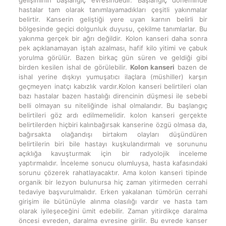
hastalar tam olarak tanımlayamadıkları çeşitli yakınmalar
belirtir. Kanserin geliştiği yere uyan karnın belirli bir
bölgesinde geçici dolgunluk duyusu, çekilme tanımlarlar. Bu
yakınma gerçek bir ağrı değildir. Kolon kanseri daha sonra
pek açıklanamayan iştah azalması, hafif kilo yitimi ve çabuk
yorulma görülür. Bazen birkaç gün süren ve geldiği gibi
birden kesilen ishal de görülebilir.
Kolon kanseri
bazen de
ishal yerine dışkıyı yumuşatıcı ilaçlara (müshiller) karşın
geçmeyen inatçı kabızlık vardır.Kolon kanseri belirtileri olan
bazı hastalar bazen hastalığı direncinin düşmesi ile sebebi
belli olmayan su niteliğinde ishal olmalarıdır. Bu başlangıç
belirtileri göz ardı edilmemelidir. kolon kanseri gerçekte
belirtilerden hiçbiri kalınbağırsak kanserine özgü olmasa da,
bağırsakta olağandışı birtakım olayları düşündüren
belirtilerin biri bile hastayı kuşkulandırmalı ve sorununu
açıklığa kavuşturmak için bir radyolojik inceleme
yaptırmalıdır. İnceleme sonucu olumluysa, hasta kafasındaki
sorunu çözerek rahatlayacaktır. Ama kolon kanseri tipinde
organik bir lezyon bulunursa hiç zaman yitirmeden cerrahi
tedaviye başvurulmalıdır. Erken yakalanan tümörün cerrahi
girişim ile bütünüyle alınma olasılığı vardır ve hasta tam
olarak iyileşeceğini ümit edebilir. Zaman yitirdikçe daralma
öncesi evreden, daralma evresine girilir. Bu evrede kanser