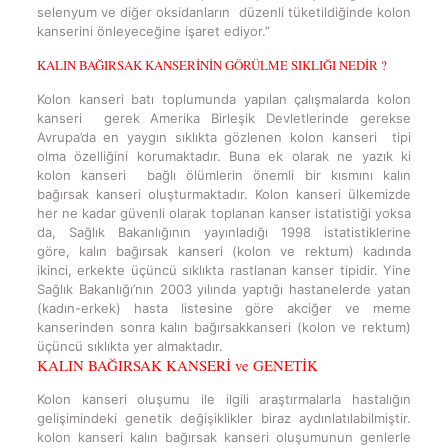
selenyum ve diğer oksidanların düzenli tüketildiğinde kolon
kanserini önleyeceğine işaret ediyor.”
KALIN BAĞIRSAK KANSERİNİN GÖRÜLME SIKLIĞI NEDİR ?
Kolon kanseri batı toplumunda yapılan çalışmalarda kolon
kanseri gerek Amerika Birleşik Devletlerinde gerekse
Avrupa’da en yaygın sıklıkta gözlenen kolon kanseri tipi
olma özelliğini korumaktadır. Buna ek olarak ne yazık ki
kolon kanseri bağlı ölümlerin önemli bir kısmını kalın
bağırsak kanseri oluşturmaktadır. Kolon kanseri ülkemizde
her ne kadar güvenli olarak toplanan kanser istatistiği yoksa
da, Sağlık Bakanlığının yayınladığı 1998 istatistiklerine
göre, kalın bağırsak kanseri (kolon ve rektum) kadında
ikinci, erkekte üçüncü sıklıkta rastlanan kanser tipidir. Yine
Sağlık Bakanlığı’nın 2003 yılında yaptığı hastanelerde yatan
(kadın-erkek) hasta listesine göre akciğer ve meme
kanserinden sonra kalın bağırsakkanseri (kolon ve rektum)
üçüncü sıklıkta yer almaktadır.
KALIN BAĞIRSAK KANSERİ ve GENETİK
Kolon kanseri oluşumu ile ilgili araştırmalarla hastalığın
gelişimindeki genetik değişiklikler biraz aydınlatılabilmiştir.
kolon kanseri kalın bağırsak kanseri oluşumunun genlerle