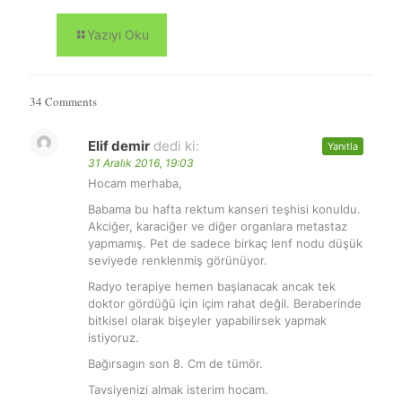
Yazıyı Oku
34 Comments
Elif demir
dedi ki:
Yanıtla
31 Aralık 2016, 19:03
Hocam merhaba,
Babama bu hafta rektum kanseri teşhisi konuldu.
Akciğer, karaciğer ve diğer organlara metastaz
yapmamış. Pet de sadece birkaç lenf nodu düşük
seviyede renklenmiş görünüyor.
Radyo terapiye hemen başlanacak ancak tek
doktor gördüğü için içim rahat değil. Beraberinde
bitkisel olarak bişeyler yapabilirsek yapmak
istiyoruz.
Bağırsagın son 8. Cm de tümör.
Tavsiyenizi almak isterim hocam.