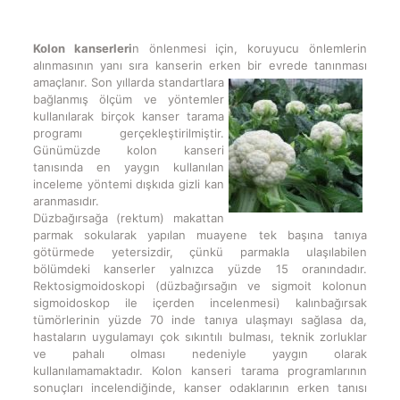
Kolon kanserleri
n önlenmesi için, koruyucu önlemlerin
alınmasının yanı sıra kanserin erken bir
evrede tanınması
amaçlanır. Son yıllarda standartlara
bağlanmış ölçüm ve yöntemler
kullanılarak birçok kanser tarama
programı gerçekleştirilmiştir.
Günümüzde kolon kanseri
tanısında en yaygın kullanılan
inceleme yöntemi dışkıda gizli kan
aranmasıdır.
Düzbağırsağa (rektum) makattan
parmak sokularak yapılan muayene tek başına tanıya
götürmede yetersizdir, çünkü parmakla ulaşılabilen
bölümdeki kanserler yalnızca yüzde 15 oranındadır.
Rektosigmoidoskopi (düzbağırsağın ve sigmoit kolonun
sigmoidoskop ile içerden incelenmesi) kalınbağırsak
tümörlerinin yüzde 70 inde tanıya ulaşmayı sağlasa da,
hastaların uygulamayı çok sıkıntılı bulması, teknik zorluklar
ve pahalı olması nedeniyle yaygın olarak
kullanılamamaktadır. Kolon kanseri tarama programlarının
sonuçları incelendiğinde, kanser odaklarının erken tanısı