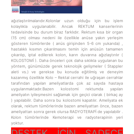
ağızlaştırılmalarıdır.Kolonlar uzun olduğu için bu işlem
kolaylıkla uygulanabilir. Ancak REKTUM kanserlerinin
tedavisinde bu durum biraz farklıdır. Rektum kısa bir organ
(15 cm) olması nedeni ile özellikle anüse yakın yerleşim
gösteren tümörlerde ( anüs girişinden 5-6 cm yukarıda) ,
hastalıklı kısımın çıkarılmasını temin için anüsün tamamen
çıkarılıp, iptal edilerek kolon, karın duvarına ağızlaştırılır (
KOLOSTOMİ ). Daha önceleri çok daha sıklıkla uygulanan bu
yöntem, günümüzde gerek teknolojik gelişmeler ( Stappler
aleti vs.) ve gerekse bu konuda eğitilmiş ve deneyim
kazanmış özellikle Kolo – Rektal cerrahi ile uğraşan cerrahlar
tarafından yapılan ameliyatlarda çok az sayıda hastaya
uygulanmaktadır.Bazen kolostomi rektumda yapılan
ameliyatın iyileşmesini sağlamak için geçici olarak ( birkaç ay
) yapılabilir. Daha sonra bu kolostomi kapatılır. Ameliyata ek
olarak, rektum tümörlerinde bazen ameliyattan önce, bazen
ameliyattan sonra gerek olursa RADYOTERAPİ de yapılabilir .
Kolon tümörlerinde Kemoterapi ve radyoterapinin yeri
yoktur.
DESTEK İÇİN SADECE