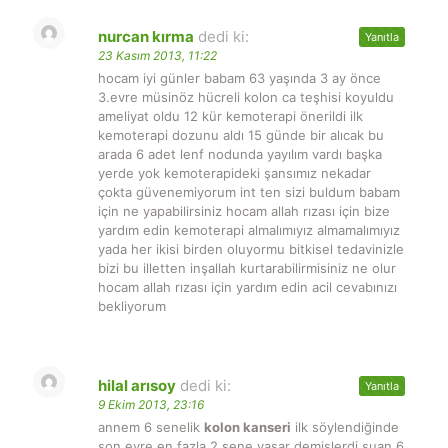
nurcan kırma
dedi ki:
Yanıtla
23 Kasım 2013, 11:22
hocam iyi günler babam 63 yaşında 3 ay önce
3.evre müsinöz hücreli kolon ca teşhisi koyuldu
ameliyat oldu 12 kür kemoterapi önerildi ilk
kemoterapi dozunu aldı 15 günde bir alıcak bu
arada 6 adet lenf nodunda yayılım vardı başka
yerde yok kemoterapideki şansımız nekadar
çokta güvenemiyorum int ten sizi buldum babam
için ne yapabilirsiniz hocam allah rızası için bize
yardım edin kemoterapi almalımıyız almamalımıyız
yada her ikisi birden oluyormu bitkisel tedavinizle
bizi bu illetten inşallah kurtarabilirmisiniz ne olur
hocam allah rızası için yardım edin acil cevabınızı
bekliyorum
hilal arısoy
dedi ki:
Yanıtla
9 Ekim 2013, 23:16
annem 6 senelik
kolon kanseri
ilk söylendiğinde
son evre en fazla 2 sene yaşar demişlerdi şuan 6