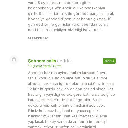
vardı.8 ay sonrasında doktora gittik
kolonoskopiye yönlendirildik.kolonoskopiye
girdik 6 cm ileride bi kitle göründü,parça alınarak
biyopsiye gönderildi,sonuçlar henuz çıkmadı.15
gün dediler ne gbi risler vardır?bundan sonra
nasıl bi süreç bekliyor bizi bilgi istiyorum ,
teşekkürler
Şebnem calis
dedi ki:
Yanıtla
17 Şubat 2016, 18:12
Anneme haziran ayinda
kolon kanseri
4.evre
tanisi konuldu. Kolon ameliyati oldu ve tumor
alindi ancak karacigere dokunulmadi.6 ay toplam
12 kür kt gordu.cekilen en son pet cd sinde illet
hastaligin yayildigi ve akcigere batina sicradigi ve
karacigerdekilerin de arttigi goruldu.Su an
doktoru yapilcak birsey olmadigini soyluyor.
Elimiz kolumuz baglandi ne yapacagimizi
bilmiyoruz.Allahtan umit kesilmez tabi ki ama
yapilacak birsey varsa da annem icin herseyi
yapmak istiyoruz lutfen acil yardiminizi