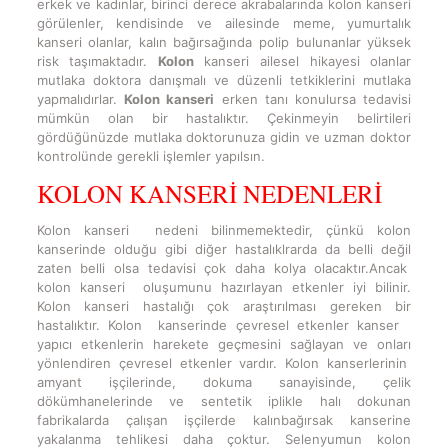
erkek ve kadınlar, birinci derece akrabalarında kolon kanseri
görülenler, kendisinde ve ailesinde meme, yumurtalık
kanseri olanlar, kalın bağırsağında polip bulunanlar yüksek
risk taşımaktadır.
Kolon
kanseri ailesel hikayesi olanlar
mutlaka doktora danışmalı ve düzenli tetkiklerini mutlaka
yapmalıdırlar.
Kolon kanseri
erken tanı konulursa tedavisi
mümkün olan bir hastalıktır. Çekinmeyin belirtileri
gördüğünüzde mutlaka doktorunuza gidin ve uzman doktor
kontrolünde gerekli işlemler yapılsın.
KOLON KANSERİ NEDENLERİ
Kolon kanseri nedeni bilinmemektedir, çünkü kolon
kanserinde olduğu gibi diğer hastalıklrarda da belli değil
zaten belli olsa tedavisi çok daha kolya olacaktır.Ancak
kolon kanseri oluşumunu hazırlayan etkenler iyi bilinir.
Kolon kanseri hastalığı çok araştırılması gereken bir
hastalıktır. Kolon kanserinde çevresel etkenler kanser
yapıcı etkenlerin harekete geçmesini sağlayan ve onları
yönlendiren çevresel etkenler vardır. Kolon kanserlerinin
amyant işçilerinde, dokuma sanayisinde, çelik
dökümhanelerinde ve sentetik iplikle halı dokunan
fabrikalarda çalışan işçilerde kalınbağırsak kanserine
yakalanma tehlikesi daha çoktur. Selenyumun kolon