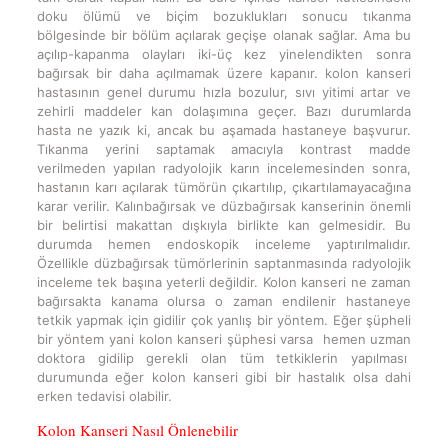
doku ölümü ve biçim bozuklukları sonucu tıkanma
bölgesinde bir bölüm açılarak geçişe olanak sağlar. Ama bu
açılıp-kapanma olayları iki-üç kez yinelendikten sonra
bağırsak bir daha açılmamak üzere kapanır. kolon kanseri
hastasının genel durumu hızla bozulur, sıvı yitimi artar ve
zehirli maddeler kan dolaşımına geçer. Bazı durumlarda
hasta ne yazık ki, ancak bu aşamada hastaneye başvurur.
Tıkanma yerini saptamak amacıyla kontrast madde
verilmeden yapılan radyolojik karın incelemesinden sonra,
hastanın karı açılarak tümörün çıkartılıp, çıkartılamayacağına
karar verilir. Kalınbağırsak ve düzbağırsak kanserinin önemli
bir belirtisi makattan dışkıyla birlikte kan gelmesidir. Bu
durumda hemen endoskopik inceleme yaptırılmalıdır.
Özellikle düzbağırsak tümörlerinin saptanmasında radyolojik
inceleme tek başına yeterli değildir. Kolon kanseri ne zaman
bağırsakta kanama olursa o zaman endilenir hastaneye
tetkik yapmak için gidilir çok yanlış bir yöntem. Eğer şüpheli
bir yöntem yani kolon kanseri şüphesi varsa hemen uzman
doktora gidilip gerekli olan tüm tetkiklerin yapılması
durumunda eğer kolon kanseri gibi bir hastalık olsa dahi
erken tedavisi olabilir.
Kolon Kanseri Nasıl Önlenebilir