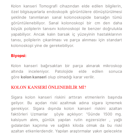
Kolon kanseri Tomografi cihazından elde edilen bilgilerin,
özel bilgisayarlarla endoskopik görüntülere dönüştürülmesi
şeklinde tanımlanan sanal kolonoskopide barsağın tümü
görüntülenebiliyor. Sanal kolonoskopi bir cm den daha
büyük poliplerin tanısını kolonoskopi ile benzer doğrulukla
yapabiliyor. Ancak kalın barsak iç yüzeyinin hastalıklarının
tanısı, poliplerin çıkarılması ve parça alınması için standart
kolonoskopi yine de gerekebiliyor.
Biyopsi:
Kolon kanseri bağırsaktan bir parça alınarak mikroskop
altında inceleniyor. Patolojide elde edilen sonuca
göre
kolon kanseri
olup olmadığı karar verilir.
KOLON KANSERİ ÖNLENEBİLİR Mİ?
Sigara kolon kanseri riskini arttıran etmenlerin başında
geliyor. Bu açıdan riski azaltmak adına sigara içmemek
gerekiyor. Sigara dışında kolon kanseri riskini azaltan
faktörleri Uzmanlar şöyle açıklıyor: “Günde 1500 mg.
kalsiyum alımı, günlük yapılan rutin egzersizler , yağlı
gıdalardan kaçınma ve sağlıklı kiloda olmak da bu riski
azaltan etkenlerdendir. Yapılan araştırmalar yakın gelecekte