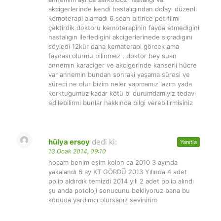
akcigerlerinde kendi hastalıgından dolayı düzenli
kemoterapi alamadı 6 sean bitince pet filmi
çektirdik doktoru kemoterapinin fayda etmedigini
hastalıgın ilerledigini akcigerlerinede sıçradıgını
söyledi 12kür daha kematerapi görcek ama
faydası olurmu bilinmez . doktor bey suan
annemın karaciger ve akcigerinde kanserli hücre
var annemin bundan sonraki yaşama süresi ve
süreci ne olur bizim neler yapmamız lazım yada
korktugumuz kadar kötü bi durumdamıyız tedavi
edilebilirmi bunlar hakkında bilgi verebilirmisiniz
hülya ersoy
dedi ki:
Yanıtla
13 Ocak 2014, 09:10
hocam benim eşim kolon ca 2010 3 ayında
yakalandı 6 ay KT GÖRDÜ 2013 Yılında 4 adet
polip aldırdık temizdi 2014 yılı 2 adet polip alındı
şu anda potoloji sonucunu bekliyoruz bana bu
konuda yardımcı olursanız sevinirim