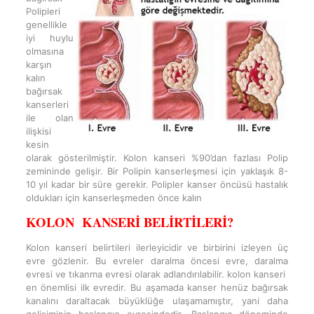
Polipleri
genellikle
iyi huylu
olmasına
karşın
kalın
bağırsak
kanserleri
ile olan
ilişkisi
kesin
olarak gösterilmiştir. Kolon kanseri %90’dan fazlası Polip
zemininde gelişir. Bir Polipin kanserleşmesi için yaklaşık 8-
10 yıl kadar bir süre gerekir. Polipler kanser öncüsü hastalık
oldukları için kanserleşmeden önce kalın
KOLON KANSERİ BELİRTİLERİ?
Kolon kanseri belirtileri ilerleyicidir ve birbirini izleyen üç
evre gözlenir. Bu evreler daralma öncesi evre, daralma
evresi ve tıkanma evresi olarak adlandırılabilir. kolon kanseri
en önemlisi ilk evredir. Bu aşamada kanser henüz bağırsak
kanalını daraltacak büyüklüğe ulaşamamıştır, yani daha
gelişiminin başlangıç evresindedir. Başlangıç döneminde