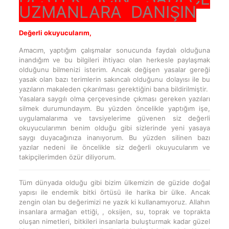
UZMANLARA DANIŞIN
Değerli okuyucularım,
Amacım, yaptığım çalışmalar sonucunda faydalı olduğuna
inandığım ve bu bilgileri ihtiyacı olan herkesle paylaşmak
olduğunu bilmenizi isterim. Ancak değişen yasalar gereği
yasak olan bazı terimlerin sakıncalı olduğunu dolayısı ile bu
yazıların makaleden çıkarılması gerektiğini bana bildirilmiştir.
Yasalara saygılı olma çerçevesinde çıkması gereken yazıları
silmek durumundayım. Bu yüzden öncelikle yaptığım işe,
uygulamalarıma ve tavsiyelerime güvenen siz değerli
okuyucularımın benim olduğu gibi sizlerinde yeni yasaya
saygı duyacağınıza inanıyorum. Bu yüzden silinen bazı
yazılar nedeni ile öncelikle siz değerli okuyucularım ve
takipçilerimden özür diliyorum.
Tüm dünyada olduğu gibi bizim ülkemizin de güzide doğal
yapısı ile endemik bitki örtüsü ile harika bir ülke. Ancak
zengin olan bu değerimizi ne yazık ki kullanamıyoruz. Allahın
insanlara armağan ettiği, , oksijen, su, toprak ve toprakta
oluşan nimetleri, bitkileri insanlarla buluşturmak kadar güzel