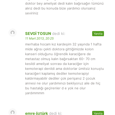
doktor bey ameliyat dedi kalın bağırsağın tümünü
alırız dedi bu konuda bize yardımcı olursanız
seviriniz
SEVGİ TOSUN
dedi ki:
Yanıtla
11 Mart 2013, 20:25
merhaba hocam kız kardeşim 32 yaşında 1 hafta
mide ağrısı çekti doktora gittiğimizde kolon
kanseri olduğunu öğrendik karaciğere de
metastaz olmuş kalın bağırsaktan 60- 70 cm
kesildi ameliyat sonrası da karaciğer için
kemoterapi denildi ama doktorlar ümitsiz konuştu
karaciğeri kaplamış dediler kemoterapiyi
kaldırmayabilir dediler çok perişanız 2 çocuk
annesi ne olur yardımınızı bekliyoruz aile de hiç
bu hastalığı geçirenler d e yok ne olur
yardımmmm
emre öztürk
dedi ki:
Yanıtla