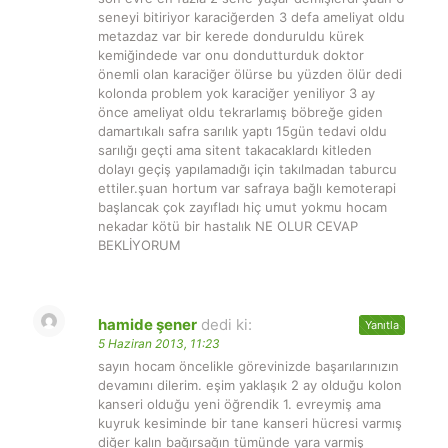
seneyi bitiriyor karaciğerden 3 defa ameliyat oldu
metazdaz var bir kerede donduruldu kürek
kemiğindede var onu dondutturduk doktor
önemli olan karaciğer ölürse bu yüzden ölür dedi
kolonda problem yok karaciğer yeniliyor 3 ay
önce ameliyat oldu tekrarlamış böbreğe giden
damartıkalı safra sarılık yaptı 15gün tedavi oldu
sarılığı geçti ama sitent takacaklardı kitleden
dolayı geçiş yapılamadığı için takılmadan taburcu
ettiler.şuan hortum var safraya bağlı kemoterapi
başlancak çok zayıfladı hiç umut yokmu hocam
nekadar kötü bir hastalık NE OLUR CEVAP
BEKLİYORUM
hamide şener
dedi ki:
Yanıtla
5 Haziran 2013, 11:23
sayın hocam öncelikle görevinizde başarılarınızın
devamını dilerim. eşim yaklaşık 2 ay olduğu kolon
kanseri olduğu yeni öğrendik 1. evreymiş ama
kuyruk kesiminde bir tane kanseri hücresi varmış
diğer kalın bağırsağın tümünde yara varmiş